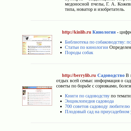
медоносной пчелы, Г. А. Кожев
типа, новатор и изобретатель.
http://kinlib.ru
Кинология
- цифро
Библиотека по собаководству: п
Статьи по кинологии
Определени
Породы собак
http://berrylib.ru
Садоводство
В 
отдых всей семьи: информация о сад
советы по борьбе с сорняками, боле
Книги по садоводству
по темати
Энциклопедия садовода
700 советов садоводу любителю
Плодовый сад на приусадебном 