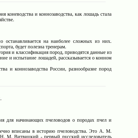
ия коневодства и коннозаводства, как лошадь стала
яйстве.
о останавливается на наиболее сложных из них.
орта, будет полезна тренерам.
ория и классификация пород, приводятся данные из
ание и испытание лошадей, рассказывается о конном
тва и коннозаводства России, разнообразие пород
.
ия для начинающих пчеловодов о породах пчел и
ечно вписаны в историю пчеловодства. Это А. М.
 Н. М. Витвицкий - первый русский исследователь