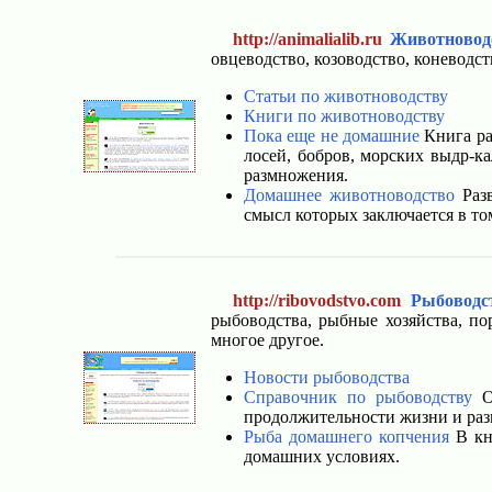
http://animalialib.ru
Животновод
овцеводство, козоводство, коневодс
Статьи по животноводству
Книги по животноводству
Пока еще не домашние
Книга ра
лосей, бобров, морских выдр-ка
размножения.
Домашнее животноводство
Разв
смысл которых заключается в то
http://ribovodstvo.com
Рыбоводс
рыбоводства, рыбные хозяйства, по
многое другое.
Новости рыбоводства
Справочник по рыбоводству
Ос
продолжительности жизни и раз
Рыба домашнего копчения
В кн
домашних условиях.