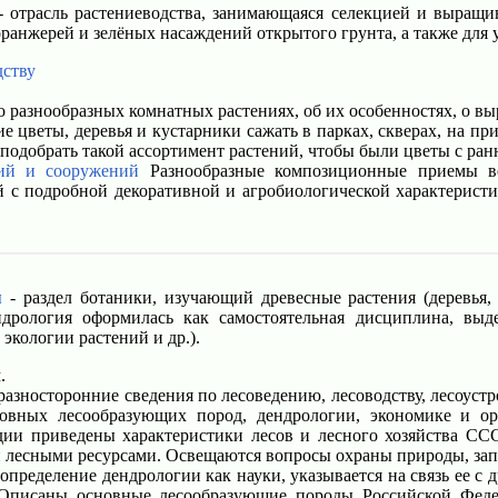
 отрасль растениеводства, занимающаяся селекцией и выращ
я оранжерей и зелёных насаждений открытого грунта, а также д
дству
 разнообразных комнатных растениях, об их особенностях, о в
е цветы, деревья и кустарники сажать в парках, скверах, на при
 подобрать такой ассортимент растений, чтобы были цветы с ран
ний и сооружений
Разнообразные композиционные приемы ве
 с подробной декоративной и агробиологической характерист
я
- раздел ботаники, изучающий древесные растения (деревья,
ндрология оформилась как самостоятельная дисциплина, выд
экологии растений и др.).
.
азносторонние сведения по лесоведению, лесоводству, лесоустр
овных лесообразующих пород, дендрологии, экономике и ор
ии приведены характеристики лесов и лесного хозяйства ССС
лесными ресурсами. Освещаются вопросы охраны природы, запо
определение дендрологии как науки, указывается на связь ее 
. Описаны основные лесообразующие породы Российской Феде