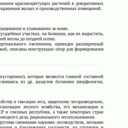
иванием красивоцветущих растений в декоративных
ля украшения жилых и производственных помещений.
ыращивании и ухаживании за ними.
усадебных участках, на балконах, как их вырастить,
ней весны до поздней осени.
ртикального озеленения, приведен расширенный
икой, описаны конструкции опор для формирования
 кустарники), которые являются главной составной
елившись из др. разделов ботаники (морфологии,
ойству и таксации леса, защитному лесоразведению,
ганизации лесного хозяйства, его механизации и
Р и союзных республик, а также некоторых стран
ведного дела, рационального лесопользования.
с другими смежными науками: лесоводством, лесными
рации и близлежащих государств, их спутники и