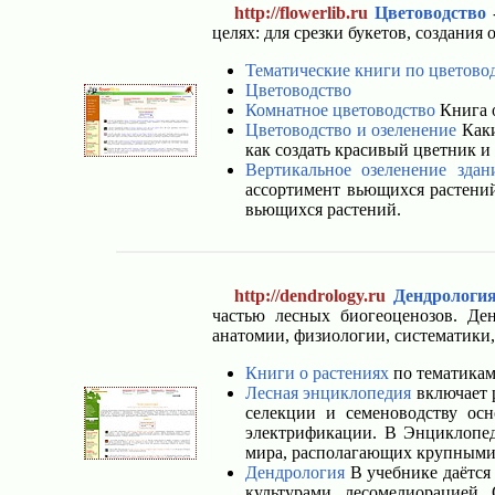
http://flowerlib.ru
Цветоводство
-
целях: для срезки букетов, создани
Тематические книги по цветово
Цветоводство
Комнатное цветоводство
Книга о
Цветоводство и озеленение
Каки
как создать красивый цветник и
Вертикальное озеленение зда
ассортимент вьющихся растений
вьющихся растений.
http://dendrology.ru
Дендрологи
частью лесных биогеоценозов. Де
анатомии, физиологии, систематики, 
Книги о растениях
по тематикам
Лесная энциклопедия
включает р
селекции и семеноводству осн
электрификации. В Энциклопед
мира, располагающих крупными 
Дендрология
В учебнике даётся 
культурами, лесомелиорацией