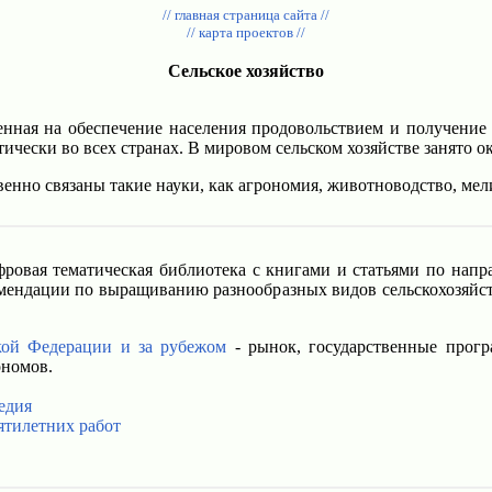
// главная страница сайта //
// карта проектов //
Сельское хозяйство
вленная на обеспечение населения продовольствием и получени
ически во всех странах. В мировом сельском хозяйстве занято о
енно связаны такие науки, как агрономия, животноводство, мели
ровая тематическая библиотека с книгами и статьями по напра
омендации по выращиванию разнообразных видов сельскохозяйс
кой Федерации и за рубежом
- рынок, государственные прогр
ономов.
едия
ятилетних работ