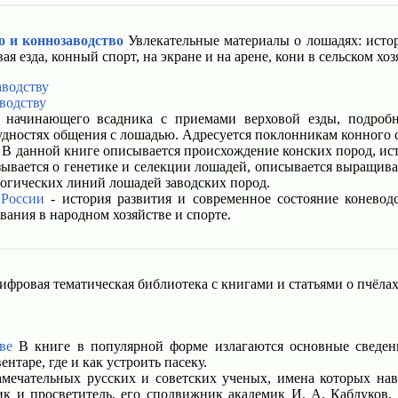
о и коннозаводство
Увлекательные материалы о лошадях: истор
я езда, конный спорт, на экране и на арене, кони в сельском хоз
аводству
водству
начинающего всадника с приемами верховой езды, подробн
дностях общения с лошадью. Адресуется поклонникам конного сп
В данной книге описывается происхождение конских пород, ист
зывается о генетике и селекции лошадей, описывается выращив
логических линий лошадей заводских пород.
 России
- история развития и современное состояние коневодс
вания в народном хозяйстве и спорте.
ифровая тематическая библиотека с книгами и статьями о пчёлах
ве
В книге в популярной форме излагаются основные сведен
нтаре, где и как устроить пасеку.
мечательных русских и советских ученых, имена которых нав
к и просветитель, его сподвижник академик И. А. Каблуков,