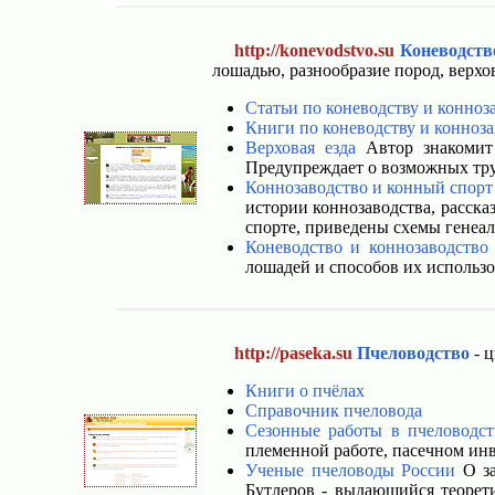
http://konevodstvo.su
Коневодств
лошадью, разнообразие пород, верхова
Статьи по коневодству и конноз
Книги по коневодству и конноза
Верховая езда
Автор знакомит 
Предупреждает о возможных тру
Коннозаводство и конный спорт
истории коннозаводства, расска
спорте, приведены схемы генеа
Коневодство и коннозаводство
лошадей и способов их использо
http://paseka.su
Пчеловодство
- ц
Книги о пчёлах
Справочник пчеловода
Сезонные работы в пчеловодст
племенной работе, пасечном инве
Ученые пчеловоды России
О за
Бутлеров - выдающийся теорети