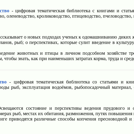
ство
- цифровая тематическая библиотека с книгами и статья
тво, оленеводство, кролиководство, птицеводство, пчеловодство
ссказывает о новых подходах ученых к одомашниванию диких ж
ланов, рыб; о перспективах, которые сулит введение в культу
едение животных и птицы в личном подсобном хозяйстве тре
м, чтобы знать, как при наименьших затратах корма, труда и ср
тво
- цифровая тематическая библиотека со статьями и кни
роды рыб, эксплуатация водоёмов, рыбопосадочный материал, 
вещаются состояние и перспективы ведения прудового и о
мерах рыб, местах их обитания, размножения, путях повышения
иге приводятся различные способы копчения пресноводной и