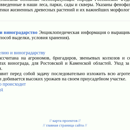
 введенные в наши леса, парки, сады и скверы. Указаны феноф
стики жизненных древесных растений и их важнейших морфолог
и виноградарство
Энциклопедическая информация о выращива
способ выделки, условия хранения).
елию и виноградарству
ссчитана на агрономов, бригадиров, звеньевых колхозов и с
тах винограда, для Ростовской и Каменской областей. Уход з
и.
вит перед собой задачу последовательно изложить всю агрот
н добивается высоких урожаев на своем приусадебном участке.
но происходит
од
// карта проектов //
// главная страница сайта //