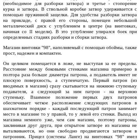
(необходимое для разборки затвора) и третье - стопорение
курка и затвора. В ствольной коробке затвор удерживается с
помощью пружинной защелки. Для удобства разборки затвора
на прикладе, с правой его стороны, помещен небольшой
металлический диск с углублением в центре (на винтовках,
начиная со II модели). В это углубление упирался боек при
определенных стадиях разборки и сборки затвора.
Магазин винтовки "98", наполняемый с помощью обоймы, также
прост, надежен и компактен.
Он целиком помещается в ложе, не выступая за ее пределы.
Расстояние между боковыми стенками магазина примерно в
полтора раза больше диаметра патрона, а подаватель имеет не
плоскую поверхность, а ступенчатую. Первый патрон (из
вводимых в магазин) сразу скатывается на нижнюю ступеньку
подавателя, а следующий за ним патрон - на верхнюю
ступеньку. Взаимное положение первых двух патронов
обеспечивает четкое расположение следующих патронов в
шахматном порядке - каждый последующий патрон занимает
место в магазине то у правой, то у левой его стенки. Выход из
магазина немного уже, чем сам магазин, поэтому патроны,
заклинивая друг друга, при открытом затворе из магазина не
выталкиваются, но они свободно продвигаются затвором в
патронник. Прицел (системы Ланге) на винтовках "98" имел