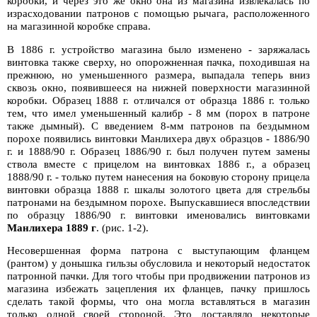
коробки, и через это же окно она из магазина извлекалась по
израсходовании патронов с помощью рычага, расположенного
на магазинной коробке справа.
В 1886 г. устройство магазина было изменено - заряжалась
винтовка также сверху, но опорожненная пачка, походившая на
прежнюю, но уменьшенного размера, выпадала теперь вниз
сквозь окно, появившееся на нижней поверхности магазинной
коробки. Образец 1888 г. отличался от образца 1886 г. только
тем, что имел уменьшенный калибр - 8 мм (порох в патроне
также дымный). С введением 8-мм патронов па бездымном
порохе появились винтовки Манлихера двух образцов - 1886/90
г. и 1888/90 г. Образец 1886/90 г. был получен путем замены
ствола вместе с прицелом на винтовках 1886 г., а образец
1888/90 г. - только путем нанесения на боковую сторону прицела
винтовки образца 1888 г. шкалы золотого цвета для стрельбы
патронами на бездымном порохе. Выпускавшиеся впоследствии
по образцу 1886/90 г. винтовки именовались винтовками
Манлихера 1889 г
. (рис. 1-2).
Несовершенная форма патрона с выступающим фланцем
(рантом) у донышка гильзы обусловила и некоторый недостаток
патронной пачки. Для того чтобы при продвижении патронов из
магазина избежать зацепления их фланцев, пачку пришлось
сделать такой формы, что она могла вставляться в магазин
только одной своей стороной. Это доставляло некоторые