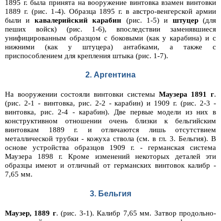
1895 г. была принята на вооружение винтовка взамен винтовки
1889 г. (рис. 1-4). Образца 1895 г. в австро-венгерской армии
были и
кавалерийский карабин
(рис. 1-5) и
штуцер
(для
пеших войск) (рис. 1-6), впоследствии заменявшиеся
унифицированным образцом с боковыми (как у карабина) и с
нижними (как у штуцера) антабками, а также с
приспособлением для крепления штыка (рис. 1-7).
2. Аргентина
На вооружении состояли винтовки системы
Маузера 1891 г
.
(рис. 2-1 - винтовка, рис. 2-2 - карабин) и 1909 г. (рис. 2-3 -
винтовка, рис. 2-4 - карабин). Две первые модели из них в
конструктивном отношении очень близки к бельгийским
винтовкам 1889 г. и отличаются лишь отсутствием
металлической трубки - кожуха ствола (см. в гл. 3. Бельгия). В
основе устройства образцов 1909 г. - германская система
Маузера 1898 г. Кроме изменений некоторых деталей эти
образцы имеют и отличный от германских винтовок калибр -
7,65 мм.
3. Бельгия
Маузер, 1889 г
. (рис. 3-1). Калибр 7,65 мм. Затвор продольно-