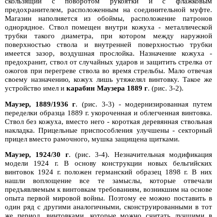
скользящий с поворотом рукоятки и с флажковым
предохранителем, расположенным на соединительной муфте.
Магазин наполняется из обоймы, расположение патронов
однорядное. Ствол помещен внутри кожуха - металлической
трубки такого диаметра, при котором между наружной
поверхностью ствола и внутренней поверхностью трубки
имеется зазор, воздушная прослойка. Назначение кожуха -
предохранит, ствол от случайных ударов и защитить стрелка от
ожогов при перегреве ствола во время стрельбы. Мало отвечая
своему назначению, кожух лишь утяжелял винтовку. Такое же
устройство имел и
карабин Маузера 1889 г
. (рис. 3-2).
Маузер, 1889/1936 г
. (рис. 3-3) - модернизированная путем
переделки образца 1889 г. укороченная и облегченная винтовка.
Ствол без кожуха, вместо него - короткая деревянная ствольная
накладка. Прицельные приспособления улучшены - секторный
прицел вместо рамочного, мушка защищена щитками.
Маузер, 1924/30 г
. (рис. 3-4). Незначительная модификация
модели 1924 г. В основу конструкции новых бельгийских
винтовок 1924 г. положен германский образец 1898 г. В них
нашли воплощение все те замыслы, которые отвечали
предъявляемым к винтовкам требованиям, возникшим на основе
опыта первой мировой войны. Поэтому ее можно поставить в
один ряд с другими аналогичными, сконструированными в тот
же период, винтовками, которые можно считать лучшими в