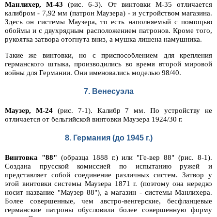
Манлихер, М-43
(рис. 6-3). От винтовки М-35 отличается
калибром - 7,92 мм (патрон Маузера) - и устройством магазина.
Здесь он системы Маузера, то есть наполняемый с помощью
обоймы и с двухрядным расположением патронов. Кроме того,
рукоятка затвора отогнута вниз, а мушка лишена намушника.
Такие же винтовки, но с приспособлением для крепления
германского штыка, производились во время второй мировой
войны для Германии. Они именовались моделью 98/40.
7. Венесуэла
Маузер, М-24
(рис. 7-1). Калибр 7 мм. По устройству не
отличается от бельгийской винтовки Маузера 1924/30 г.
8. Германия (до 1945 г.)
Винтовка "88"
(образца 1888 г.) или "Ге-вер 88" (рис. 8-1).
Создана прусской комиссией по испытанию ружей и
представляет собой соединение различных систем. Затвор у
этой винтовки системы Маузера 1871 г. (поэтому она нередко
носит название "Маузер 88"), а магазин - системы Манлихера.
Более совершенные, чем австро-венгерские, бесфланцевые
германские патроны обусловили более совершенную форму