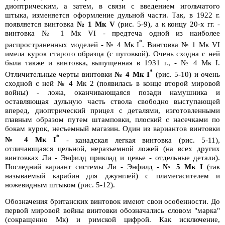
диоптрическим, а затем, в связи с введением игольчатого
штыка, изменяется оформление дульной части. Так, в 1922 г.
появляется винтовка
№ 1 Мк V
(рис. 5-9), а к концу 20-х гг. -
винтовка № 1 Мк VI - предтеча одной из наиболее
*
распространенных моделей - № 4 Мк I
. Винтовка № 1 Мк VI
имела курок старого образца (с пуговкой). Очень сходна с ней
была также и винтовка, выпущенная в 1931 г., - № 4 Мк I.
*
Отличительные черты винтовки
№ 4 Мк I
(рис. 5-10) и очень
сходной с ней № 4 Мк 2 (появилась в конце второй мировой
войны) - ложа, оканчивающаяся позади намушника и
оставляющая дульную часть ствола свободно выступающей
вперед, диоптрический прицел с деталями, изготовленными
главным образом путем штамповки, плоский с насечками по
бокам курок, несъемный магазин. Один из вариантов винтовки
*
№ 4 Мк I
- канадская легкая винтовка (рис. 5-11),
отличающаяся цельной, неразъемной ложей (на всех других
винтовках Ли - Энфилд приклад и цевье - отдельные детали).
Последний вариант системы Ли - Энфилд -
№ 5 Мк I
(так
называемый карабин для джунглей) с пламегасителем и
ножевидным штыком (рис. 5-12).
Обозначения британских винтовок имеют свои особенности. До
первой мировой войны винтовки обозначались словом "марка"
(сокращенно Мк) и римской цифрой. Как исключение,