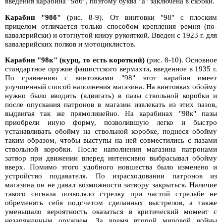
введения карабина "986", поэтому буква "а" заключена в скобки.
Карабин "98б"
(рис. 8-9). От винтовки "98" с плоским
прицелом отличается только способом крепления ремня (по-
кавалерийски) и отогнутой книзу рукояткой. Введен с 1923 г. для
кавалерийских полков и мотоциклистов.
Карабин "98к" (курц, то есть короткий)
(рис. 8-10). Основное
стандартное оружие фашистского вермахта, введенное в 1935 г.
По сравнению с винтовками "98" этот карабин имеет
улучшенный способ наполнения магазина. На винтовках обойму
нужно было вводить (вдвигать) в пазы ствольной коробки и
после опускания патронов в магазин извлекать из этих пазов,
выдвигая так же прямолинейно. На карабинах "98к" пазы
приобрели иную форму, позволившую легко и быстро
устанавливать обойму на ствольной коробке, поднеся обойму
таким образом, чтобы выступы на ней совместились с пазами
ствольной коробки. После наполнения магазина патронами
затвор при движении вперед интенсивно выбрасывал обойму
вверх. Помимо этого удобного новшества было изменено и
устройство подавателя. По израсходовании патронов из
магазина он не давал возможности затвору закрыться. Наличие
такого сигнала позволяло стрелку при частой стрельбе не
обременять себя подсчетом сделанных выстрелов, а также
уменьшало вероятность оказаться в критический момент с
незаряженным оружием. За время второй мировой войны