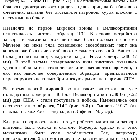
Энфилд № 1 -
Мк III
(рис. 5-7). Ее отличительные черты - нет
бокового диоптрического прицела, целик прицела без бокового
смещения, магазин без отсекателя патронов, курок плоский с
насечками по бокам.
Незадолго до первой мировой войны в Великобритании
испытывалась винтовка образец "13". В основу устройства
затвора и магазина этой винтовки была положена система
Маузера, но из-за ряда совершенно своеобразных черт она
конечно же была системой вполне самостоятельной. Винтовка
была рассчитана под канадский патрон Росса калибра .280 (7
мм). В этой весьма совершенного вида винтовке оказались
удачно собраны все технические достижения того времени, и
ею, как наиболее совершенным образцом, предполагалось
перевооружить не только британскую армию, но и армию США.
Во время первой мировой войны такие винтовки, но уже
стандартных калибров - .303 для Великобритании и .30-06 (7,62
мм) для США - стали поступать в войска. Именовались они
соответственно
образец "14"
(рис. 5-8) и "модель 1917" (их
называли также Росс - Энфилд или Энфилд - Маузер).
Как уже говорилось выше, по устройству магазина и затвора
винтовка была близка к системе Маузера, однако и в этих
механизмах были свои особенности. Так, например,
предохранитель был смонтирован не на затворе, а на ствольной