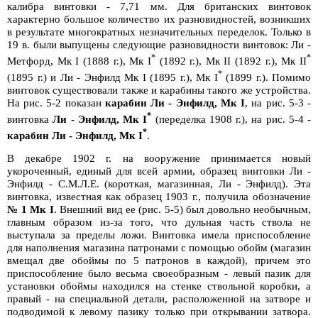
калибра винтовки - 7,71 мм. Для британских винтовок
характерно большое количество их разновидностей, возникших
в результате многократных незначительных переделок. Только в
19 в. были выпущены следующие разновидности винтовок: Ли -
*
*
Метфорд, Мк I (1888 г.), Мк I
(1892 г.), Мк II (1892 г.), Мк II
*
(1895 г.) и Ли - Энфилд Мк I (1895 г.), Мк I
(1899 г.). Помимо
винтовок существовали также и карабины такого же устройства.
На рис. 5-2 показан
карабин Ли - Энфилд, Мк I
, на рис. 5-3 -
*
винтовка
Ли - Энфилд, Мк I
(переделка 1908 г.), на рис. 5-4 -
*
карабин Ли - Энфилд, Мк I
.
В декабре 1902 г. на вооружение принимается новый
укороченный, единый для всей армии, образец винтовки Ли -
Энфилд - С.М.Л.Е. (короткая, магазинная, Ли - Энфилд). Эта
винтовка, известная как образец 1903 г., получила обозначение
№ 1 Мк I
. Внешний вид ее (рис. 5-5) был довольно необычным,
главным образом из-за того, что дульная часть ствола не
выступала за пределы ложи. Винтовка имела приспособление
для наполнения магазина патронами с помощью обойм (магазин
вмещал две обоймы по 5 патронов в каждой), причем это
приспособление было весьма своеобразным - левый пазик для
установки обоймы находился на стенке ствольной коробки, а
правый - на специальной детали, расположенной на затворе и
подводимой к левому пазику только при открывании затвора.