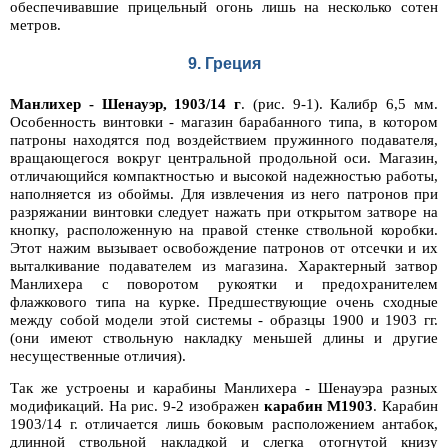
обеспечивавшие прицельный огонь лишь на несколько сотен
метров.
9. Греция
Манлихер - Шенауэр, 1903/14 г
. (рис. 9-1). Калибр 6,5 мм.
Особенность винтовки - магазин барабанного типа, в котором
патроны находятся под воздействием пружинного подавателя,
вращающегося вокруг центральной продольной оси. Магазин,
отличающийся компактностью и высокой надежностью работы,
наполняется из обоймы. Для извлечения из него патронов при
разряжании винтовки следует нажать при открытом затворе на
кнопку, расположенную на правой стенке ствольной коробки.
Этот нажим вызывает освобождение патронов от отсечки и их
выталкивание подавателем из магазина. Характерный затвор
Манлихера с поворотом рукоятки и предохранителем
флажкового типа на курке. Предшествующие очень сходные
между собой модели этой системы - образцы 1900 и 1903 гг.
(они имеют ствольную накладку меньшей длины и другие
несущественные отличия).
Так же устроены и карабины Манлихера - Шенауэра разных
модификаций. На рис. 9-2 изображен
карабин М1903
. Карабин
1903/14 г. отличается лишь боковым расположением антабок,
длинной ствольной накладкой и слегка отогнутой книзу