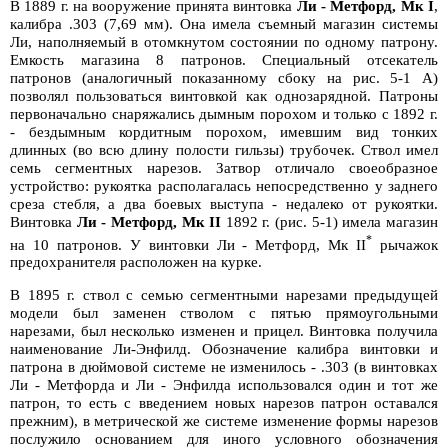
В 1889 г. на вооружение принята винтовка
Ли - Метфорд, Мк I
,
калибра .303 (7,69 мм). Она имела съемный магазин системы
Ли, наполняемый в отомкнутом состоянии по одному патрону.
Емкость магазина 8 патронов. Специальный отсекатель
патронов (аналогичный показанному сбоку на рис. 5-1 А)
позволял пользоваться винтовкой как однозарядной. Патроны
первоначально снаряжались дымным порохом и только с 1892 г.
- бездымным кордитным порохом, имевшим вид тонких
длинных (во всю длину полости гильзы) трубочек. Ствол имел
семь сегментных нарезов. Затвор отличало своеобразное
устройство: рукоятка располагалась непосредственно у заднего
среза стебля, а два боевых выступа - недалеко от рукоятки.
Винтовка
Ли - Метфорд, Мк II
1892 г. (рис. 5-1) имела магазин
*
на 10 патронов. У винтовки Ли - Метфорд, Мк II
рычажок
предохранителя расположен на курке.
В 1895 г. ствол с семью сегментными нарезами предыдущей
модели был заменен стволом с пятью прямоугольными
нарезами, был несколько изменен и прицел. Винтовка получила
наименование Ли-Энфилд. Обозначение калибра винтовки и
патрона в дюймовой системе не изменилось - .303 (в винтовках
Ли - Метфорда и Ли - Энфилда использовался один и тот же
патрон, то есть с введением новых нарезов патрон оставался
прежним), в метрической же системе изменение формы нарезов
послужило основанием для иного условного обозначения