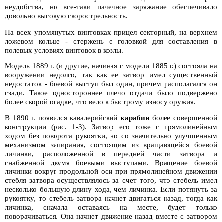
неудобства, но все-таки пачечное заряжание обеспечивало
довольно высокую скорострельность.
На всех упомянутых винтовках прицел секторный, на верхнем
ложевом кольце - стержень с головкой для составления в
полевых условиях винтовок в козлы.
Модель 1889 г. (и другие, начиная с модели 1885 г.) состояла на
вооружении недолго, так как ее затвор имел существенный
недостаток - боевой выступ был один, причем располагался он
сзади. Такое одностороннее плечо отдачи было подвержено
более скорой осадке, что вело к быстрому износу оружия.
В 1890 г. появился кавалерийский
карабин
более совершенной
конструкции (рис. 1-3). Затвор его тоже с прямолинейным
ходом без поворота рукоятки, но со значительно улучшенным
механизмом запирания, состоящим из вращающейся боевой
личинки, расположенной в передней части затвора и
снабженной двумя боевыми выступами. Вращение боевой
личинки вокруг продольной оси при прямолинейном движении
стебля затвора осуществлялось за счет того, что стебель имел
несколько большую длину хода, чем личинка. Если потянуть за
рукоятку, то стебель затвора начнет двигаться назад, тогда как
личинка, сначала оставаясь на месте, будет только
поворачиваться. Она начнет движение назад вместе с затвором