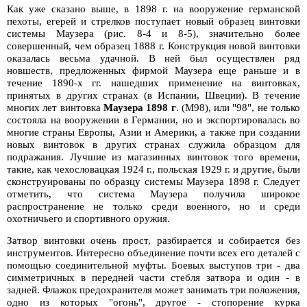
Как уже сказано выше, в 1898 г. на вооружение германской
пехоты, егерей и стрелков поступает новый образец винтовки
системы Маузера (рис. 8-4 и 8-5), значительно более
совершенный, чем образец 1888 г. Конструкция новой винтовки
оказалась весьма удачной. В ней был осуществлен ряд
новшеств, предложенных фирмой Маузера еще раньше и в
течение 1890-х гг. нашедших применение на винтовках,
принятых в других странах (в Испании, Швеции). В течение
многих лет винтовка
Маузера 1898 г
. (М98), или "98", не только
состояла на вооружении в Германии, но и экспортировалась во
многие страны Европы, Азии и Америки, а также при создании
новых винтовок в других странах служила образцом для
подражания. Лучшие из магазинных винтовок того времени,
такие, как чехословацкая 1924 г., польская 1929 г. и другие, были
сконструированы по образцу системы Маузера 1898 г. Следует
отметить, что система Маузера получила широкое
распространение не только среди военного, но и среди
охотничьего и спортивного оружия.
Затвор винтовки очень прост, разбирается и собирается без
инструментов. Интересно объединение почти всех его деталей с
помощью соединительной муфты. Боевых выступов три - два
симметричных в передней части стебля затвора и один - в
задней. Флажок предохранителя может занимать три положения,
одно из которых "огонь", другое - стопорение курка