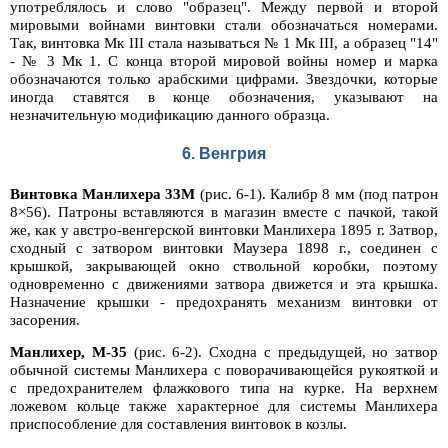
употреблялось и слово "образец". Между первой и второй
мировыми войнами винтовки стали обозначаться номерами.
Так, винтовка Мк III стала называться № 1 Мк III, а образец "14"
- № 3 Мк 1. С конца второй мировой войны номер и марка
обозначаются только арабскими цифрами. Звездочки, которые
иногда ставятся в конце обозначения, указывают на
незначительную модификацию данного образца.
6. Венгрия
Винтовка Манлихера 33М
(рис. 6-1). Калибр 8 мм (под патрон
8×56). Патроны вставляются в магазин вместе с пачкой, такой
же, как у австро-венгерской винтовки Манлихера 1895 г. Затвор,
сходный с затвором винтовки Маузера 1898 г., соединен с
крышкой, закрывающей окно ствольной коробки, поэтому
одновременно с движениями затвора движется и эта крышка.
Назначение крышки - предохранять механизм винтовки от
засорения.
Манлихер, М-35
(рис. 6-2). Сходна с предыдущей, но затвор
обычной системы Манлихера с поворачивающейся рукояткой и
с предохранителем флажкового типа на курке. На верхнем
ложевом кольце также характерное для системы Манлихера
приспособление для составления винтовок в козлы.