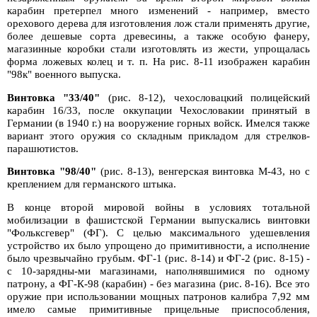
карабин претерпел много изменений - например, вместо
орехового дерева для изготовления лож стали применять другие,
более дешевые сорта древесины, а также особую фанеру,
магазинные коробки стали изготовлять из жести, упрощалась
форма ложевых колец и т. п. На рис. 8-11 изображен карабин
"98к" военного выпуска.
Винтовка "33/40"
(рис. 8-12), чехословацкий полицейский
карабин 16/33, после оккупации Чехословакии принятый в
Германии (в 1940 г.) на вооружение горных войск. Имелся также
вариант этого оружия со складным прикладом для стрелков-
парашютистов.
Винтовка "98/40"
(рис. 8-13), венгерская винтовка М-43, но с
креплением для германского штыка.
В конце второй мировой войны в условиях тотальной
мобилизации в фашистской Германии выпускались винтовки
"Фольксгевер" (ФГ). С целью максимального удешевления
устройство их было упрощено до примитивности, а исполнение
было чрезвычайно грубым. ФГ-1 (рис. 8-14) и ФГ-2 (рис. 8-15) -
с 10-зарядны-ми магазинами, наполнявшимися по одному
патрону, а ФГ-К-98 (карабин) - без магазина (рис. 8-16). Все это
оружие при использовании мощных патронов калибра 7,92 мм
имело самые примитивные прицельные приспособления,