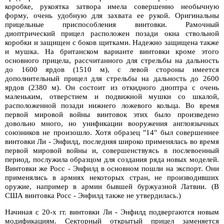
коробке, рукоятка затвора имела совершенно необычную
форму, очень удобную для захвата ее рукой. Оригинальны
прицельные приспособления винтовки. Рамочный
диоптрический прицел расположен позади окна ствольной
коробки и защищен с боков щитками. Надежно защищена также
и мушка. На британском варианте винтовки кроме этого
основного прицела, рассчитанного для стрельбы на дальность
до 1600 ярдов (1510 м), с левой стороны имеется
дополнительный прицел для стрельбы на дальность до 2600
ярдов (2380 м). Он состоит из откидного диоптра с очень
маленьким, отверстием и подвижной мушки со шкалой,
расположенной позади нижнего ложевого кольца. Во время
первой мировой войны винтовок этих было произведено
довольно много, но унификации вооружения англоязычных
союзников не произошло. Хотя образец "14" был совершеннее
винтовки Ли - Энфилд, последняя широко применялась во время
первой мировой войны и, совершенствуясь в послевоенный
период, послужила образцом для создания ряда новых моделей.
Винтовки же Росс - Энфилд в основном пошли на экспорт. Они
применялись в армиях некоторых стран, не производивших
оружие, например в армии бывшей буржуазной Латвии. (В
США винтовка Росс - Энфилд также не утвердилась.)
Начиная с 20-х гг. винтовки Ли - Энфилд подвергаются новым
модификациям. Секторный открытый прицел заменяется