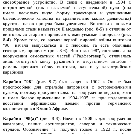
своеобразное устройство. В связи с введением в 1904 г.
остроконечной (так называемой наступательной) пули (она
имела несколько иную форму траектории и улучшенные
баллистические качества на сравнительно малых дальностях)
крутизна пазов прицела была увеличена. Винтовки с новыми
прицелами стали называться II моделью (рис. 8-5) в отличие от
винтовок со старыми прицелами, именуемыми I моделью (рис.
8-4). Кроме того, со времен первой мировой войны винтовки
"98" начали выпускаться и с плоским, та есть обычным
секторным, прицелом (рис. 8-6). Винтовка "98", состоявшая на
вооружении самокатных частей ("Радфаргевер"), отличалась
лишь отогнутой книзу рукояткой и отсутствием антабок -
ремень крепился сбоку винтовки, как и у кавалерийских
карабинов.
Карабин "98"
(рис. 8-7) был введен в 1902 г. Он не был
приспособлен для стрельбы патронами с остроконечными
пулями, поэтому просуществовал на вооружении недолго, хотя
и имел боевое применение в 1904-1905 гг. при подавлении
восстаний африканских племен против германских
колонизаторов в Южной Африке.
Карабин "98(a)"
(рис. 8-8). Введен в 1908 г. для вооружения
кавалерии, пеших артиллеристов, саперов и технических
отрядов. Обозначение "а" получил только в 1923 г., после