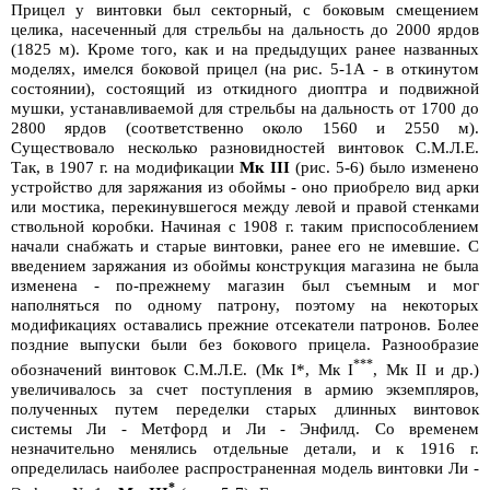
Прицел у винтовки был секторный, с боковым смещением
целика, насеченный для стрельбы на дальность до 2000 ярдов
(1825 м). Кроме того, как и на предыдущих ранее названных
моделях, имелся боковой прицел (на рис. 5-1А - в откинутом
состоянии), состоящий из откидного диоптра и подвижной
мушки, устанавливаемой для стрельбы на дальность от 1700 до
2800 ярдов (соответственно около 1560 и 2550 м).
Существовало несколько разновидностей винтовок С.М.Л.Е.
Так, в 1907 г. на модификации
Мк III
(рис. 5-6) было изменено
устройство для заряжания из обоймы - оно приобрело вид арки
или мостика, перекинувшегося между левой и правой стенками
ствольной коробки. Начиная с 1908 г. таким приспособлением
начали снабжать и старые винтовки, ранее его не имевшие. С
введением заряжания из обоймы конструкция магазина не была
изменена - по-прежнему магазин был съемным и мог
наполняться по одному патрону, поэтому на некоторых
модификациях оставались прежние отсекатели патронов. Более
поздние выпуски были без бокового прицела. Разнообразие
***
обозначений винтовок С.М.Л.Е. (Мк I*, Мк I
, Мк II и др.)
увеличивалось за счет поступления в армию экземпляров,
полученных путем переделки старых длинных винтовок
системы Ли - Метфорд и Ли - Энфилд. Со временем
незначительно менялись отдельные детали, и к 1916 г.
определилась наиболее распространенная модель винтовки Ли -
*