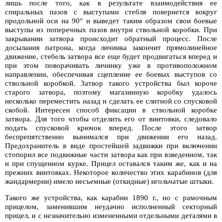
лишь после того, как в результате взаимодействия ее
спиральных пазов с выступами стебля повернется вокруг
продольной оси на 90° и выведет таким образом свои боевые
выступы из поперечных пазов внутри ствольной коробки. При
закрывании затвора происходит обратный процесс. После
досылания патрона, когда личинка закончит прямолинейное
движение, стебель затвора все еще будет продвигаться вперед и
при этом поворачивать личинку уже в противоположном
направлении, обеспечивая сцепление ее боевых выступов со
ствольной коробкой. Затвор такого устройства был короче
старого затвора, поэтому магазинную коробку удалось
несколько переместить назад и сделать ее слитной со спусковой
скобой. Интересен способ фиксации в ствольной коробке
затвора. Для того чтобы отделить его от винтовки, следовало
подать спусковой крючок вперед. После этого затвор
беспрепятственно вынимался при движении его назад.
Предохранитель в виде простейшей задвижки при включении
стопорил все подвижные части затвора как при взведенном, так
и при спущенном курке. Прицел оставался таким же, как и на
прежних винтовках. Некоторое количество этих карабинов (для
жандармерии) имело несъемные (откидные) игольчатые штыки.
Такого же устройства, как карабин 1890 г., но с рамочным
прицелом, заменившим неудачно исполненный секторный
прицел, и с незначительно измененными отдельными деталями в