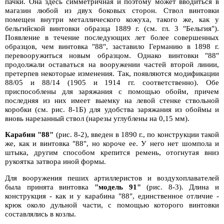
пачки. Она здесь симметричная и поэтому может вводиться в
магазин любой из двух боковых сторон. Ствол винтовки
помещен внутри металлического кожуха, такого же, как у
бельгийской винтовки образца 1889 г. (см. гл. 3 "Бельгия").
Появление в течение последующих лет более совершенных
образцов, чем винтовка "88", заставило Германию в 1898 г.
перевооружиться новым образцом. Однако винтовки "88"
продолжали оставаться на вооружении частей второй линии,
претерпев некоторые изменения. Так, появляются модификации
88/05 и 88/14 (1905 и 1914 гг. соответственно). Обе
приспособлены для заряжания с помощью обойм, причем
последняя из них имеет выемку на левой стенке ствольной
коробки (см. рис. 8-1Б) для удобства заряжания из обоймы и
вновь нарезанный ствол (нарезы углублены на 0,15 мм).
Карабин "88"
(рис. 8-2), введен в 1890 г., по конструкции такой
же, как и винтовка "88", но короче ее. У него нет шомпола и
штыка, другим способом крепится ремень, отогнутая вниз
рукоятка затвора иной формы.
Для вооружения пеших артиллеристов и воздухоплавателей
была принята винтовка
"модель 91"
(рис. 8-3). Длина и
конструкция - как и у карабина "88", единственное отличие -
крюк около дульной части, с помощью которого винтовки
составлялись в козлы.