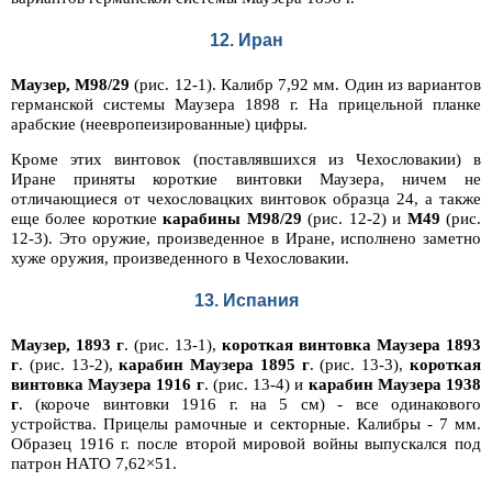
12. Иран
Маузер, М98/29
(рис. 12-1). Калибр 7,92 мм. Один из вариантов
германской системы Маузера 1898 г. На прицельной планке
арабские (неевропеизированные) цифры.
Кроме этих винтовок (поставлявшихся из Чехословакии) в
Иране приняты короткие винтовки Маузера, ничем не
отличающиеся от чехословацких винтовок образца 24, а также
еще более короткие
карабины М98/29
(рис. 12-2) и
М49
(рис.
12-3). Это оружие, произведенное в Иране, исполнено заметно
хуже оружия, произведенного в Чехословакии.
13. Испания
Маузер, 1893 г
. (рис. 13-1),
короткая винтовка Маузера 1893
г
. (рис. 13-2),
карабин Маузера 1895 г
. (рис. 13-3),
короткая
винтовка Маузера 1916 г
. (рис. 13-4) и
карабин Маузера 1938
г
. (короче винтовки 1916 г. на 5 см) - все одинакового
устройства. Прицелы рамочные и секторные. Калибры - 7 мм.
Образец 1916 г. после второй мировой войны выпускался под
патрон НАТО 7,62×51.