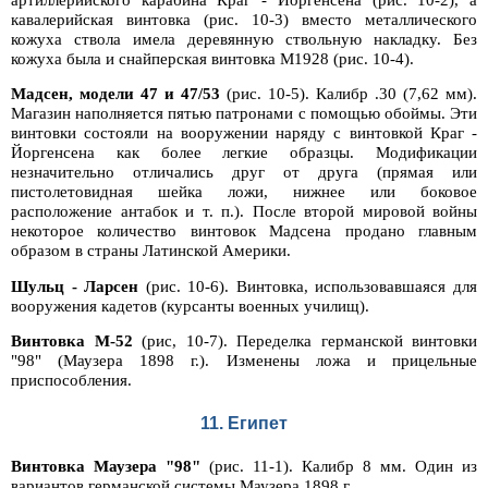
кавалерийская винтовка (рис. 10-3) вместо металлического
кожуха ствола имела деревянную ствольную накладку. Без
кожуха была и снайперская винтовка M1928 (рис. 10-4).
Мадсен, модели 47 и 47/53
(рис. 10-5). Калибр .30 (7,62 мм).
Магазин наполняется пятью патронами с помощью обоймы. Эти
винтовки состояли на вооружении наряду с винтовкой Краг -
Йоргенсена как более легкие образцы. Модификации
незначительно отличались друг от друга (прямая или
пистолетовидная шейка ложи, нижнее или боковое
расположение антабок и т. п.). После второй мировой войны
некоторое количество винтовок Мадсена продано главным
образом в страны Латинской Америки.
Шульц - Ларсен
(рис. 10-6). Винтовка, использовавшаяся для
вооружения кадетов (курсанты военных училищ).
Винтовка М-52
(рис, 10-7). Переделка германской винтовки
"98" (Маузера 1898 г.). Изменены ложа и прицельные
приспособления.
11. Египет
Винтовка Маузера "98"
(рис. 11-1). Калибр 8 мм. Один из
вариантов германской системы Маузера 1898 г.