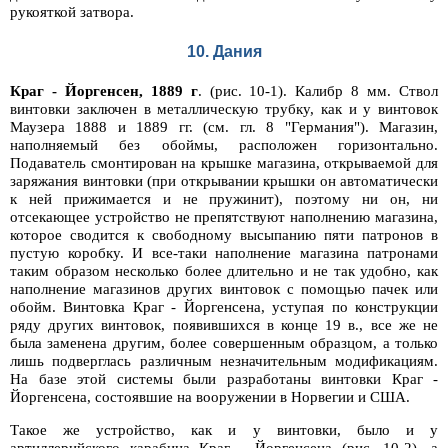
рукояткой затвора.
10. Дания
Краг - Йоргенсен, 1889 г
. (рис. 10-1). Калибр 8 мм. Ствол
винтовки заключен в металлическую трубку, как и у винтовок
Маузера 1888 и 1889 гг. (см. гл. 8 "Германия"). Магазин,
наполняемый без обоймы, расположен горизонтально.
Подаватель смонтирован на крышке магазина, открываемой для
заряжания винтовки (при открывании крышки он автоматически
к ней прижимается и не пружинит), поэтому ни он, ни
отсекающее устройство не препятствуют наполнению магазина,
которое сводится к свободному высыпанию пяти патронов в
пустую коробку. И все-таки наполнение магазина патронами
таким образом несколько более длительно и не так удобно, как
наполнение магазинов других винтовок с помощью пачек или
обойм. Винтовка Краг - Йоргенсена, уступая по конструкции
ряду других винтовок, появившихся в конце 19 в., все же не
была заменена другим, более совершенным образцом, а только
лишь подверглась различным незначительным модификациям.
На базе этой системы были разработаны винтовки Краг -
Йоргенсена, состоявшие на вооружении в Норвегии и США.
Такое же устройство, как и у винтовки, было и у
артиллерийского карабина Краг - Йоргенсена (рис. 10-2), а