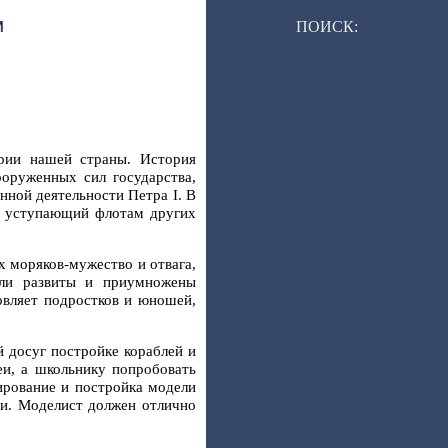
ПОИСК:
И
рии нашей страны. История
ооруженных сил государства,
нной деятельности Петра I. В
не уступающий флотам других
х моряков-мужество и отвага,
ыли развиты и приумножены
овляет подростков и юношей,
 досуг постройке кораблей и
еи, а школьнику попробовать
ирование и постройка модели
ии. Моделист должен отлично