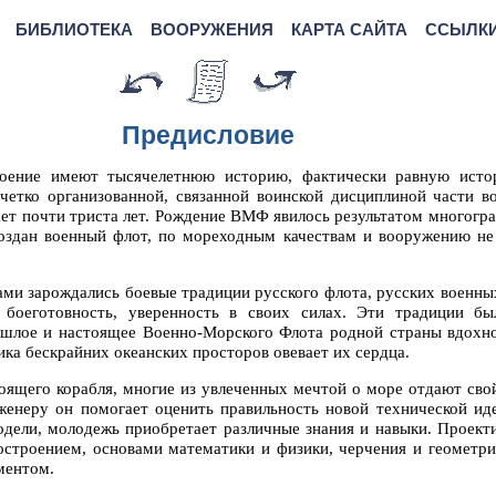
БИБЛИОТЕКА
ВООРУЖЕНИЯ
КАРТА САЙТА
ССЫЛК
Предисловие
роение имеют тысячелетнюю историю, фактически равную исто
 четко организованной, связанной воинской дисциплиной части в
ает почти триста лет. Рождение ВМФ явилось результатом многогра
 создан военный флот, по мореходным качествам и вооружению 
ми зарождались боевые традиции русского флота, русских военны
 боеготовность, уверенность в своих силах. Эти традиции б
ошлое и настоящее Военно-Морского Флота родной страны вдохн
ика бескрайних океанских просторов овевает их сердца.
оящего корабля, многие из увлеченных мечтой о море отдают свой
женеру он помогает оценить правильность новой технической ид
одели, молодежь приобретает различные знания и навыки. Проект
остроением, основами математики и физики, черчения и геометр
ментом.