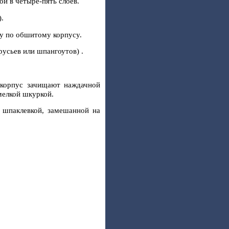
ой в четыре-пять слоев.
.
у по обшитому корпусу.
усьев или шпангоутов) .
 корпус зачищают наждачной
мелкой шкуркой.
- шпаклевкой, замешанной на