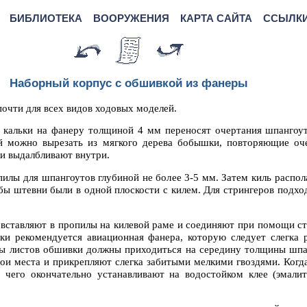
БИБЛИОТЕКА
ВООРУЖЕНИЯ
КАРТА САЙТА
ССЫЛК
Наборный корпус с обшивкой из фанеры
очти для всех видов ходовых моделей.
 кальки на фанеру толщиной 4 мм переносят очертания шпангоут
й можно вырезать из мягкого дерева бобышки, повторяющие оч
и выдалбливают внутри.
илы для шпангоутов глубиной не более 3-5 мм. Затем киль распол
бы штевни были в одной плоскости с килем. Для стрингеров подхо
 вставляют в пропилы на килевой раме и соединяют при помощи ст
ки рекомендуется авиационная фанера, которую следует слегка 
зы листов обшивки должны приходиться на середину толщины шпа
ои места и прикрепляют слегка забитыми мелкими гвоздями. Когда
 чего окончательно устанавливают на водостойком клее (эмали