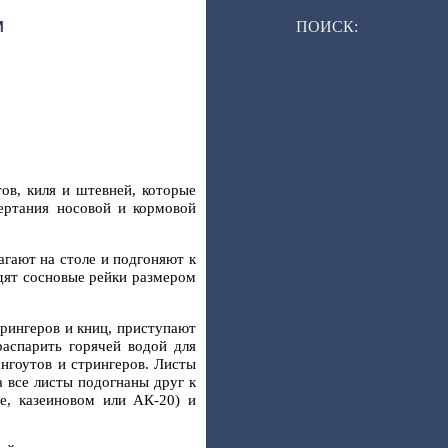
ПОИСК:
И
ов, киля и штевней, которые
ертания носовой и кормовой
агают на столе и подгоняют к
дят сосновые рейки размером
рингеров и книц, приступают
распарить горячей водой для
нгоутов и стрингеров. Листы
 все листы подогнаны друг к
те, казеиновом или АК-20) и