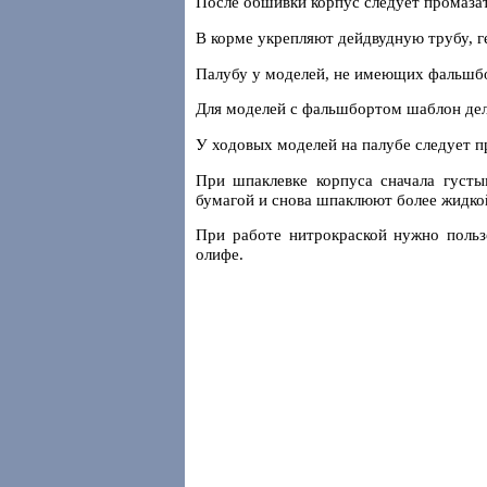
После обшивки корпус следует промазать
В корме укрепляют дейдвудную трубу, г
Палубу у моделей, не имеющих фальшбо
Для моделей с фальшбортом шаблон дел
У ходовых моделей на палубе следует п
При шпаклевке корпуса сначала густы
бумагой и снова шпаклюют более жидко
При работе нитрокраской нужно польз
олифе.