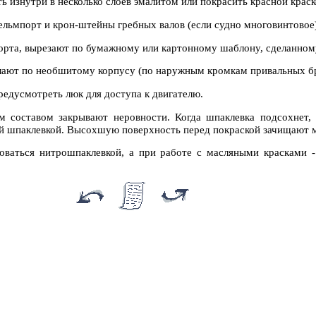
 изнутри в несколько слоев эмалитом или покрасить красной краск
ельмпорт и крон-штейны гребных валов (если судно многовинтовое)
рта, вырезают по бумажному или картонному шаблону, сделанном
ают по необшитому корпусу (по наружным кромкам привальных бр
редусмотреть люк для доступа к двигателю.
м составом закрывают неровности. Когда шпаклевка подсохнет,
й шпаклевкой. Высохшую поверхность перед покраской зачищают 
оваться нитрошпаклевкой, а при работе с масляными красками 