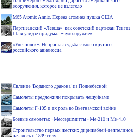
10 примеров смехотворно дорогого американского
вооружения, которое не взлетело
M65 Atomic Annie. Первая атомная пушка США
Партизанский «Левша»: как советский партизан Тенгиз
Шавгулидзе придумал «чудо-оружие»
«Ульяновск»: Непростая судьба самого крутого
российского авианосца
Явление 'Водяного дракона' из Поднебесной
Самолеты предложили покрывать чешуйками
Самолеты F-105 и их роль во Вьетнамской войне
Боевые самолёты: «Мессершмитты» Ме-210 и Ме-410
Строительство первых жестких дирижаблей-цеппелинов
началось в 1899 году