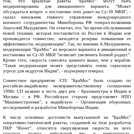
том, что крылатые ракеты "БраМос" могут быть
модернизированы для авиационного варианта. "Может
обсуждаться вопрос о постановке этих ракет на Су-30 МКИ", -
сказал начальник главного управления международного
военного сотрудничества Минобороны РФ генерал-полковник
Анатолий Мазуркевич. Он отметил, что "во время обслуживания
новой техники, которая поставляется из России в Индию или
производится совместно, находятся резервы повышения ее
эффективности, модернизации". Так, по мнению А.Мазуркевича,
модернизация "БраМос" из морского варианта в авиационный и
постановка на Су-30 МКИ "позволит увеличить боевой радиус".
Кроме того, скорость самолета намного выше, чем у корабля.
"Такая модернизация может представлять очень серьезную
угрозу для недругов Индии", - подчеркнул генерал.
Совместное предприятие /СП/ "БраМос" было создано по
российско-индийскому межправительственному соглашению
1998г. СП названо в честь двух рек – Брахмапутры в Индии и
Москвы – в РФ. Российскую сторону представляет НПО
"Машиностроение", а индийскую – Организация оборонных
исследований и разработок Минобороны Индии.
К числу основных достоинств выпускаемой на "БраМос"
оперативно-тактической ракеты, созданной на базе разработок
ПКР "Яхонт", относятся сверхзвуковая скорость на всех
участках полета, небольшой вес и компактность,