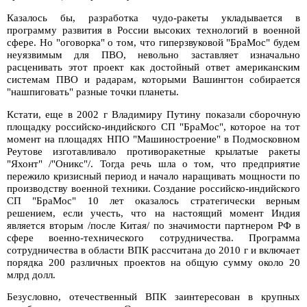
Казалось бы, разработка чудо-ракеты укладывается в
программу развития в России высоких технологий в военной
сфере. Но "оговорка" о том, что гиперзвуковой "БраМос" будем
неуязвимым для ПВО, невольно заставляет изначально
расценивать этот проект как достойный ответ американским
системам ПВО и радарам, которыми Вашингтон собирается
"нашпиговать" разные точки планеты.
Кстати, еще в 2002 г Владимиру Путину показали сборочную
площадку российско-индийского СП "БраМос", которое на тот
момент на площадях НПО "Машиностроение" в Подмосковном
Реутове изготавливало противоракетные крылатые ракеты
"Яхонт" /"Оникс"/. Тогда речь шла о том, что предприятие
пережило кризисный период и начало наращивать мощности по
производству военной техники. Создание российско-индийского
СП "БраМос" 10 лет оказалось стратегически верным
решением, если учесть, что на настоящий момент Индия
является вторым /после Китая/ по значимости партнером РФ в
сфере военно-технического сотрудничества. Программа
сотрудничества в области ВПК рассчитана до 2010 г и включает
порядка 200 различных проектов на общую сумму около 20
млрд долл.
Безусловно, отечественный ВПК заинтересован в крупных