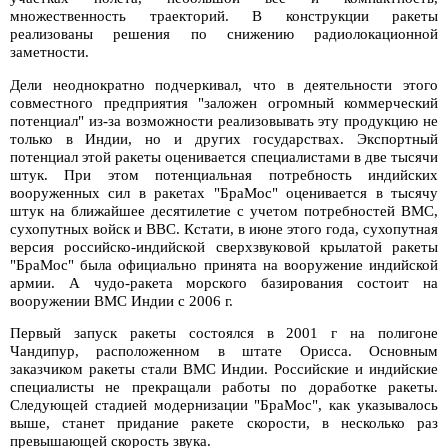
множественность траекторий. В конструкции ракеты
реализованы решения по снижению радиолокационной
заметности.
Дели неоднократно подчеркивал, что в деятельности этого
совместного предприятия "заложен огромный коммерческий
потенциал" из-за возможности реализовывать эту продукцию не
только в Индии, но и других государствах. Экспортный
потенциал этой ракеты оценивается специалистами в две тысячи
штук. При этом потенциальная потребность индийских
вооруженных сил в ракетах "БраМос" оценивается в тысячу
штук на ближайшее десятилетие с учетом потребностей ВМС,
сухопутных войск и ВВС. Кстати, в июне этого года, сухопутная
версия российско-индийской сверхзвуковой крылатой ракеты
"БраМос" была официально принята на вооружение индийской
армии. А чудо-ракета морского базирования состоит на
вооружении ВМС Индии с 2006 г.
Первый запуск ракеты состоялся в 2001 г на полигоне
Чандипур, расположенном в штате Орисса. Основным
заказчиком ракеты стали ВМС Индии. Российские и индийские
специалисты не прекращали работы по доработке ракеты.
Следующей стадией модернизации "БраМос", как указывалось
выше, станет придание ракете скорости, в несколько раз
превышающей скорость звука.