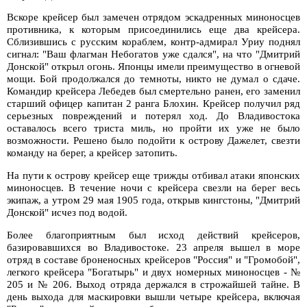
Вскоре крейсер был замечен отрядом эскадренных миноносцев
противника, к которым присоединились еще два крейсера.
Сблизившись с русским кораблем, контр-адмирал Уриу поднял
сигнал: "Ваш флагман Небогатов уже сдался", на что "Дмитрий
Донской" открыл огонь. Японцы имели преимущество в огневой
мощи. Бой продолжался до темноты, никто не думал о сдаче.
Командир крейсера Лебедев был смертельно ранен, его заменил
старший офицер капитан 2 ранга Блохин. Крейсер получил ряд
серьезных повреждений и потерял ход. До Владивостока
оставалось всего триста миль, но пройти их уже не было
возможности. Решено было подойти к острову Дажелет, свезти
команду на берег, а крейсер затопить.
На пути к острову крейсер еще трижды отбивал атаки японских
миноносцев. В течение ночи с крейсера свезли на берег весь
экипаж, а утром 29 мая 1905 года, открыв кингстоны, "Дмитрий
Донской" исчез под водой.
Более благоприятным был исход действий крейсеров,
базировавшихся во Владивостоке. 23 апреля вышел в море
отряд в составе броненосных крейсеров "Россия" и "Громобой",
легкого крейсера "Богатырь" и двух номерных миноносцев - №
205 и № 206. Выход отряда держался в строжайшей тайне. В
день выхода для маскировки вышли четыре крейсера, включая