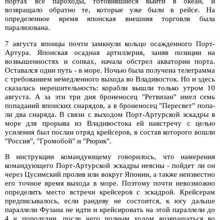
портах все пароходы, готовившиеся выйти в океан, и
возвращало обратно те, которые уже были в рейсе. На
определенное время японская внешняя торговля была
парализована.
7 августа японцы почти замкнули кольцо осажденного Порт-
Артура. Японская осадная артиллерия, заняв позиции на
возвышенностях и сопках, начала обстрел акватории порта.
Оставался один путь - в море. Ночью была получена телеграмма
с требованием немедленного выхода во Владивосток. Но и здесь
сказалась нерешительность: корабли вышли только утром 10
августа. А за эти три дня броненосец "Ретвизан" имел семь
попаданий японских снарядов, а в броненосец "Пересвет" попа-
ли два снаряда. В связи с выходом Порт-Артурской эскадры в
море для прорыва из Владивостока ей навстречу с целью
усиления был послан отряд крейсеров, в состав которого вошли
"Россия", "Громобой" и "Рюрик".
В инструкции командующему говорилось, что намерения
командующего Порт-Артурской эскадры неясны - пойдет ли он
через Цусимский пролив или вокруг Японии, а также неизвестно
его точное время выхода в море. Поэтому почти невозможно
определить место встречи крейсеров с эскадрой. Крейсерам
предписывалось, если рандеву не состоится, к югу дальше
параллели Фузана не идти и крейсировать на этой параллели до
4 ч пополудни, после чего полным ходом возвращаться во