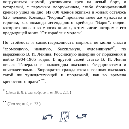
погружаться кормой, увеличился крен на левый борт, и
устарелый, с парусным вооружением, слабо бронированный
крейсер ушел на дно. Из 800 членов экипажа в живых осталось
625 человек. Команда "Рюрика" проявила такое же мужество и
героизм, как команда легендарного крейсера "Варяг", подвиг
которого описан во многих книгах, в том числе автором в его
предыдущей книге "От корабля к модели".
Но стойкость и самоотверженность моряков не могли спасти
*
"громоздкую, нелепую, бессильную, чудовищную"
, по
выражению В. И. Ленина, Российскую империю от поражения в
войне 1904-1905 годов. В другой своей статье В. И. Ленин
писал: "Генералы и полководцы оказались бездарностями и
ничтожествами... Бюрократия гражданская и военная оказалась
такой же тунеядствующей и продажной, как во времена
**
крепостного права"
.
*
(
)
Ленин В. И. Поли. собр. соч., т. 10, с. 251.
**
(
)
Там же, т. 9, с. 155.