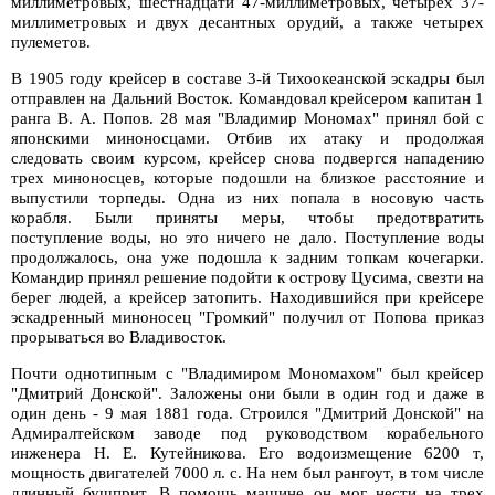
миллиметровых, шестнадцати 47-миллиметровых, четырех 37-
миллиметровых и двух десантных орудий, а также четырех
пулеметов.
В 1905 году крейсер в составе 3-й Тихоокеанской эскадры был
отправлен на Дальний Восток. Командовал крейсером капитан 1
ранга В. А. Попов. 28 мая "Владимир Мономах" принял бой с
японскими миноносцами. Отбив их атаку и продолжая
следовать своим курсом, крейсер снова подвергся нападению
трех миноносцев, которые подошли на близкое расстояние и
выпустили торпеды. Одна из них попала в носовую часть
корабля. Были приняты меры, чтобы предотвратить
поступление воды, но это ничего не дало. Поступление воды
продолжалось, она уже подошла к задним топкам кочегарки.
Командир принял решение подойти к острову Цусима, свезти на
берег людей, а крейсер затопить. Находившийся при крейсере
эскадренный миноносец "Громкий" получил от Попова приказ
прорываться во Владивосток.
Почти однотипным с "Владимиром Мономахом" был крейсер
"Дмитрий Донской". Заложены они были в один год и даже в
один день - 9 мая 1881 года. Строился "Дмитрий Донской" на
Адмиралтейском заводе под руководством корабельного
инженера Н. Е. Кутейникова. Его водоизмещение 6200 т,
мощность двигателей 7000 л. с. На нем был рангоут, в том числе
длинный бушприт. В помощь машине он мог нести на трех