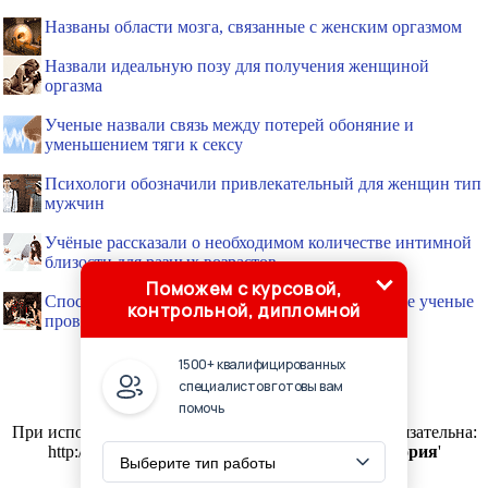
Названы области мозга, связанные с женским оргазмом
Назвали идеальную позу для получения женщиной
оргазма
Ученые назвали связь между потерей обоняние и
уменьшением тяги к сексу
Психологи обозначили привлекательный для женщин тип
мужчин
Учёные рассказали о необходимом количестве интимной
близости для разных возрастов
Поможем с курсовой,
Способы соблазнить женщину - калифорнийские ученые
контрольной, дипломной
провели эксперименты
1500+ квалифицированных
специалистов готовы вам
помочь
© WEAPONS-WORLD.RU, 2001-2020
При использовании материалов активная ссылка обязательна:
http://weapons-world.ru/ '
Оружие и военная история
'