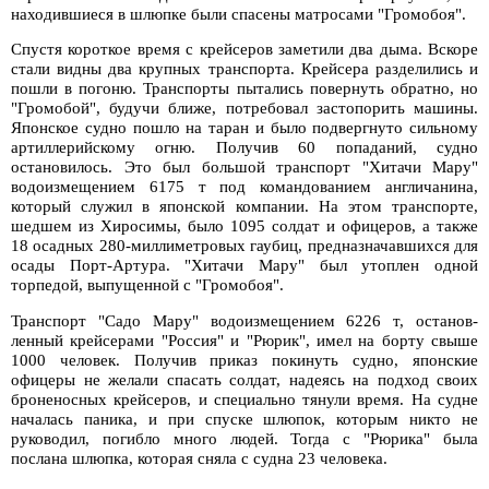
находившиеся в шлюпке были спасены матросами "Громобоя".
Спустя короткое время с крейсеров заметили два дыма. Вскоре
стали видны два крупных транспорта. Крейсера разделились и
пошли в погоню. Транспорты пытались повернуть обратно, но
"Громобой", будучи ближе, потребовал застопорить машины.
Японское судно пошло на таран и было подвергнуто сильному
артиллерийскому огню. Получив 60 попаданий, судно
остановилось. Это был большой транспорт "Хитачи Мару"
водоизмещением 6175 т под командованием англичанина,
который служил в японской компании. На этом транспорте,
шедшем из Хиросимы, было 1095 солдат и офицеров, а также
18 осадных 280-миллиметровых гаубиц, предназначавшихся для
осады Порт-Артура. "Хитачи Мару" был утоплен одной
торпедой, выпущенной с "Громобоя".
Транспорт "Садо Мару" водоизмещением 6226 т, останов-
ленный крейсерами "Россия" и "Рюрик", имел на борту свыше
1000 человек. Получив приказ покинуть судно, японские
офицеры не желали спасать солдат, надеясь на подход своих
броненосных крейсеров, и специально тянули время. На судне
началась паника, и при спуске шлюпок, которым никто не
руководил, погибло много людей. Тогда с "Рюрика" была
послана шлюпка, которая сняла с судна 23 человека.