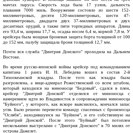
мачтах паруса. Скорость хода была 17 узлов, дальность
плавания 7000 миль. Вооружение состояло из шести 152-
миллиметровых, десяти 120-миллиметровых, шести 47-
миллиметровых, двадцати двух 37-миллиметровых и двух
десантных орудий, а также пяти торпедных аппаратов. Длина
его 93,4 м, ширина 17,7 м, осадка носом 6,4 м, кормой 7,8 м. У
крейсера была мощная броневая защита борта толщиной от 100
до 152 мм, палубу защищала броня толщиной 12,7 мм.
Почти вся служба "Дмитрия Донского" проходила на Дальнем
Востоке.
Во время русско-японской войны крейсер под командованием
капитана 1 ранга И. Н. Лебедева вошел в состав 2-й
Тихоокеанской эскадры. После того как эскадра была
разгромлена, а вице-адмирал Рожественский со всем штабом,
который находился на миноносце "Бедовый", сдался в плен,
крейсер "Дмитрий Донской" отделился от миноносца с
намерением идти во Владивосток в сопровождении миноносца
"Буйного", у которого, как вскоре выяснилось, кончался запас
угля. Было решено перевезти команду спасенных с броненосца
"Ослябя", находившуюся на "Буйном", и его собственную на
"Дмитрий Донской". После этого "Буйный" был потоплен
несколькими выстрелами с "Дмитрия Донского" в 70 милях от
острова Дажелет.