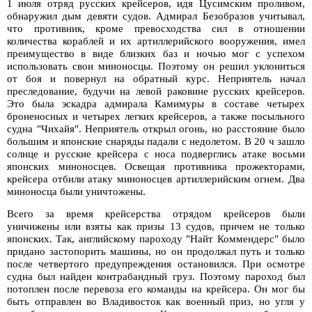
1 июля отряд русских крейсеров, идя Цусимским проливом,
обнаружил дым девяти судов. Адмирал Безобразов учитывал,
что противник, кроме превосходства сил в отношении
количества кораблей и их артиллерийского вооружения, имел
преимущество в виде близких баз и ночью мог с успехом
использовать свои миноносцы. Поэтому он решил уклониться
от боя и повернул на обратный курс. Неприятель начал
преследование, будучи на левой раковине русских крейсеров.
Это была эскадра адмирала Камимуры в составе четырех
броненосных и четырех легких крейсеров, а также посыльного
судна "Чихайя". Неприятель открыл огонь, но расстояние было
большим и японские снаряды падали с недолетом. В 20 ч зашло
солнце и русские крейсера с носа подверглись атаке восьми
японских миноносцев. Освещая противника прожекторами,
крейсера отбили атаку миноносцев артиллерийским огнем. Два
миноносца были уничтожены.
Всего за время крейсерства отрядом крейсеров были
уничижены или взяты как призы 13 судов, причем не только
японских. Так, английскому пароходу "Найт Коммендерс" было
придано застопорить машины, но он продолжал путь и только
после четвертого предупреждения остановился. При осмотре
судна был найден контрабандный груз. Поэтому пароход был
потоплен после перевоза его команды на крейсера. Он мог бы
быть отправлен во Владивосток как военный приз, но угля у