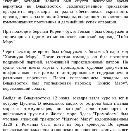
"Рюрик", который должен был спустя некоторое время
вернуться во Владивосток. Заблаговременное приказание
прекратить переговоры по радио обеспечивало скрытность
прохождения в тыл японской эскадры, внезапность появления на
коммуникациях противника и дальнейший успех операции.
При подходе к берегам Кореи - бухте Гензан - был обнаружен и
торпедирован одним из миноносцев японский пароход "Гойо
Мару".
Через некоторое время был обнаружен каботажный паро ход
"Хагинура Мару". После снятия команды он был потоплен
подрывной партией, заложившей пироксилиновый патрон. На
судне были взяты карты с прокладкой, судовые документы,
шифрованная телеграмма с декодированным содержанием и
различная переписка. Перед возвращением эскадры во
Владивосток был торпедирован пароход "Кинсю Мару",
перевозивший солдат.
Выйдя из Владивостока 12 июня, эскадра взяла курс на юг к
острову Цусима, В нескольких милях от острова была главная
морская коммуникация, по которой шли транспорты с
войсковыми грузами в Желтое море. Здесь "Громобоем" был
утоплен японский транспорт "Идзумо Мару" водоизмещением
3229 т. Команда была взята на борт крейсера. Во время
перевозки экипажа одна из японских шлюпок перевернулась, все