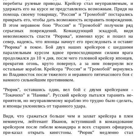
перебиты рулевые приводы. Крейсер стал неуправляемым, и
удержать его на курсе не представлялось возможным. Придя на
помощь своему товарищу, "Россия" и "Громобой" постарались
прикрыть его, чтобы дать возможность исправить повреждения.
В этом неравном бою "Россия" и "Громобой" получили ряд
серьезных повреждений. Командующий эскадрой, видя
невозможность спасти "Рюрика", изменил курс и пошел на
север, надеясь, что японцы начнут его преследовать и оставят
"Рюрика" в покое. Бой двух наших крейсеров с шедшими
параллельным курсом вдвое превосходящими силами врага
продолжался до 10 ч дня, после чего головной крейсер японцев,
прекратив огонь, круто повернул, а за ним повернули все
остальные корабли. Крейсера "Россия" и "Громобой" вернулись
во Владивосток после тяжелого и неравного пятичасового боя с
намного сильнейшим противником.
"Рюрик", оставшись один, вел бой с двумя крейсерами -
"Токачихо" и "Нанива". Русский крейсер пытался таранить не-
приятеля, но неуправляемому кораблю это трудно было сделать,
и японцы уклонились от таранного удара.
Видя, что сражаться больше чем и захват крейсера в плен
неминуем, лейтенант Иванов, вступивший в командование
крейсером после гибели командира и всех старших офицеров,
при-казал открыть кингстоны. "Рюрик" медленно стал