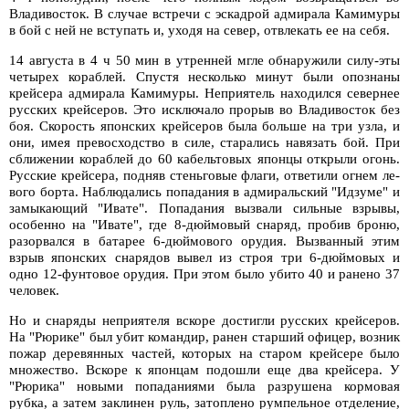
Владивосток. В случае встречи с эскадрой адмирала Камимуры
в бой с ней не вступать и, уходя на север, отвлекать ее на себя.
14 августа в 4 ч 50 мин в утренней мгле обнаружили силу-эты
четырех кораблей. Спустя несколько минут были опознаны
крейсера адмирала Камимуры. Неприятель находился севернее
русских крейсеров. Это исключало прорыв во Владивосток без
боя. Скорость японских крейсеров была больше на три узла, и
они, имея превосходство в силе, старались навязать бой. При
сближении кораблей до 60 кабельтовых японцы открыли огонь.
Русские крейсера, подняв стеньговые флаги, ответили огнем ле-
вого борта. Наблюдались попадания в адмиральский "Идзуме" и
замыкающий "Ивате". Попадания вызвали сильные взрывы,
особенно на "Ивате", где 8-дюймовый снаряд, пробив броню,
разорвался в батарее 6-дюймового орудия. Вызванный этим
взрыв японских снарядов вывел из строя три 6-дюймовых и
одно 12-фунтовое орудия. При этом было убито 40 и ранено 37
человек.
Но и снаряды неприятеля вскоре достигли русских крейсеров.
На "Рюрике" был убит командир, ранен старший офицер, возник
пожар деревянных частей, которых на старом крейсере было
множество. Вскоре к японцам подошли еще два крейсера. У
"Рюрика" новыми попаданиями была разрушена кормовая
рубка, а затем заклинен руль, затоплено румпельное отделение,