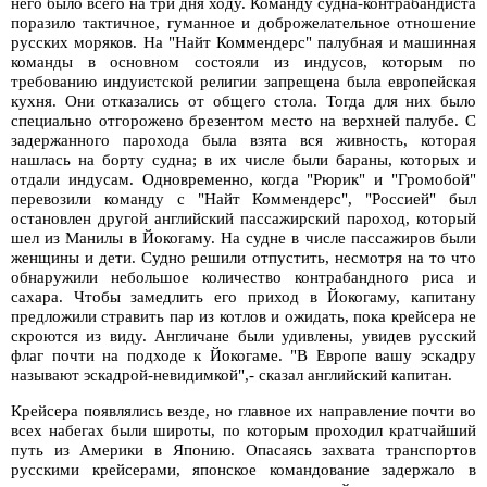
него было всего на три дня ходу. Команду судна-контрабандиста
поразило тактичное, гуманное и доброжелательное отношение
русских моряков. На "Найт Коммендерс" палубная и машинная
команды в основном состояли из индусов, которым по
требованию индуистской религии запрещена была европейская
кухня. Они отказались от общего стола. Тогда для них было
специально отгорожено брезентом место на верхней палубе. С
задержанного парохода была взята вся живность, которая
нашлась на борту судна; в их числе были бараны, которых и
отдали индусам. Одновременно, когда "Рюрик" и "Громобой"
перевозили команду с "Найт Коммендерс", "Россией" был
остановлен другой английский пассажирский пароход, который
шел из Манилы в Йокогаму. На судне в числе пассажиров были
женщины и дети. Судно решили отпустить, несмотря на то что
обнаружили небольшое количество контрабандного риса и
сахара. Чтобы замедлить его приход в Йокогаму, капитану
предложили стравить пар из котлов и ожидать, пока крейсера не
скроются из виду. Англичане были удивлены, увидев русский
флаг почти на подходе к Йокогаме. "В Европе вашу эскадру
называют эскадрой-невидимкой",- сказал английский капитан.
Крейсера появлялись везде, но главное их направление почти во
всех набегах были широты, по которым проходил кратчайший
путь из Америки в Японию. Опасаясь захвата транспортов
русскими крейсерами, японское командование задержало в